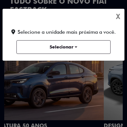
TUDO SOBRE O NOVO FIAT
FASTBACK
X
DESTAQUES
HÍBRIDOS
DESIGN
Selecione a unidade mais próxima a você.
Selecionar
DESIGN QUE SE DESTACA