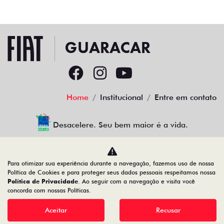
Home
Institucional
Entre em contato
Desacelere. Seu bem maior é a vida.
Para otimizar sua experiência durante a navegação, fazemos uso de nossa
GUARACAR COMERCIO DE AUTOMOVEIS LTDA
Política de Cookies e para proteger seus dados pessoais respeitamos nossa
Política de Privacidade
. Ao seguir com a navegação e visita você
88.952.577/0001-44
concorda com nossas Políticas.
Aceitar
Recusar
Desenvolvido pela DEALERSPACE ® Direitos Reservados.