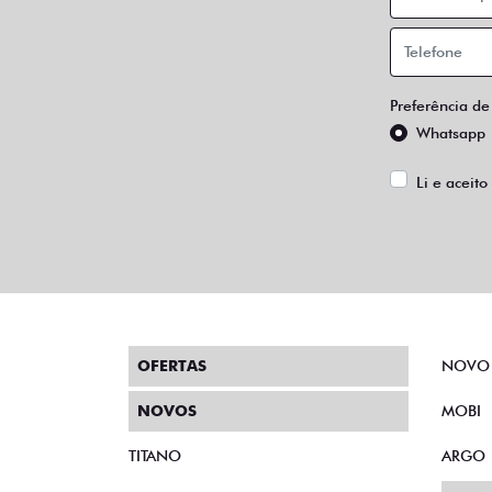
Preferência de
Whatsapp
Li e aceito
OFERTAS
NOVO
NOVOS
MOBI
TITANO
ARGO